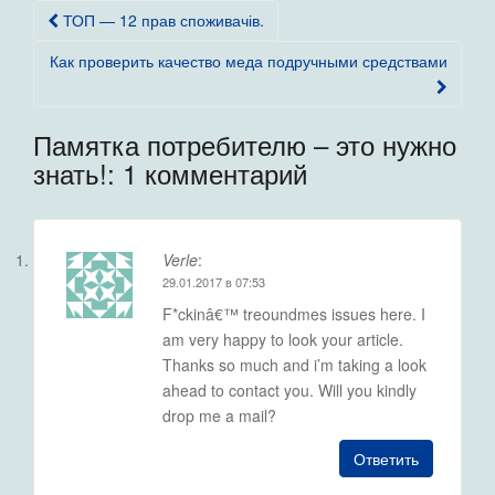
Навигация
ТОП — 12 прав споживачів.
по
Как проверить качество меда подручными средствами
записям
Памятка потребителю – это нужно
знать!
: 1 комментарий
Verle
:
29.01.2017 в 07:53
F*ckinâ€™ treoundmes issues here. I
am very happy to look your article.
Thanks so much and i’m taking a look
ahead to contact you. Will you kindly
drop me a mail?
Ответить