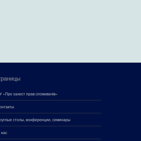
траницы
У «Про захист прав споживачiв»
онтакты
руглые столы, конференции, семинары
 нас