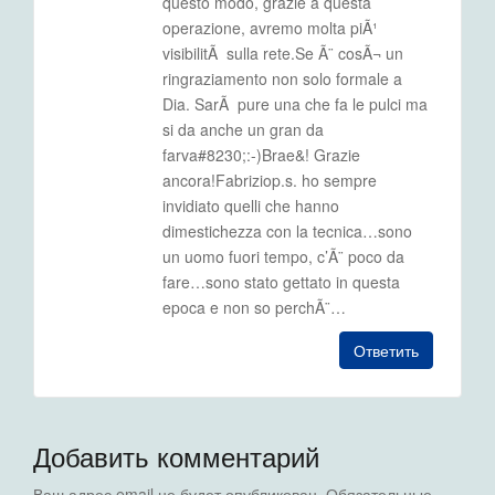
questo modo, grazie a questa
operazione, avremo molta piÃ¹
visibilitÃ sulla rete.Se Ã¨ cosÃ¬ un
ringraziamento non solo formale a
Dia. SarÃ pure una che fa le pulci ma
si da anche un gran da
farva#8230;:-)Brae&! Grazie
ancora!Fabriziop.s. ho sempre
invidiato quelli che hanno
dimestichezza con la tecnica…sono
un uomo fuori tempo, c’Ã¨ poco da
fare…sono stato gettato in questa
epoca e non so perchÃ¨…
Ответить
Добавить комментарий
Ваш адрес email не будет опубликован.
Обязательные