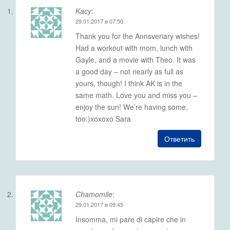
Kacy
:
29.01.2017 в 07:50
Thank you for the Annsveriary wishes!
Had a workout with mom, lunch with
Gayle, and a movie with Theo. It was
a good day – not nearly as full as
yours, though! I think AK is in the
same math. Love you and miss you –
enjoy the sun! We’re having some,
too:)xoxoxo Sara
Ответить
Chamomile
:
29.01.2017 в 09:45
Insomma, mi pare di capire che in